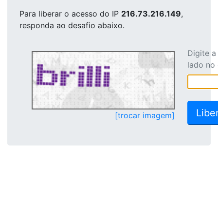
Para liberar o acesso
do IP
216.73.216.149
,
responda ao desafio abaixo.
Digite 
lado no
[trocar imagem]