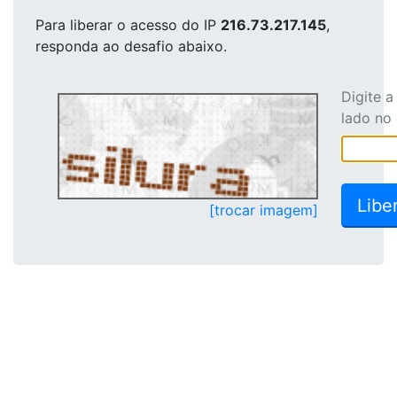
Para liberar o acesso
do IP
216.73.217.145
,
responda ao desafio abaixo.
Digite 
lado no
[trocar imagem]