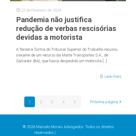
22 de Fevereiro de 2024
Pandemia não justifica
redução de verbas rescisórias
devidas a motorista
A Terceira Turma do Tribunal Superior do Trabalho recusou
o exame de um recurso da Marte Transportes S.A., de
Salvador (BA), que havia despedido um motorista
[…]
Leia mais
1
2
3
4
5
Próxima página
® 2026 Marcelo Morais Advogados. Todos os direitos
reservados |
Política de Privacidade