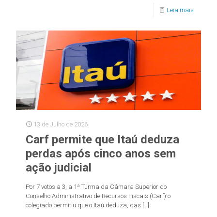
Leia mais
13 de Julho de 2026
Carf permite que Itaú deduza
perdas após cinco anos sem
ação judicial
Por 7 votos a 3, a 1ª Turma da Câmara Superior do
Conselho Administrativo de Recursos Fiscais (Carf) o
colegiado permitiu que o Itaú deduza, das
[…]