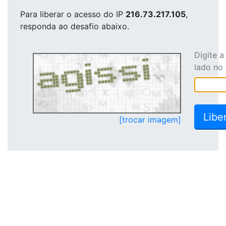
Para liberar o acesso
do IP
216.73.217.105
,
responda ao desafio abaixo.
Digite 
lado no
[trocar imagem]