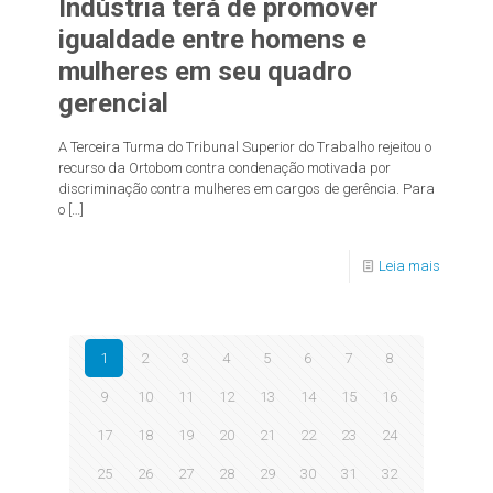
Indústria terá de promover
igualdade entre homens e
mulheres em seu quadro
gerencial
A Terceira Turma do Tribunal Superior do Trabalho rejeitou o
recurso da Ortobom contra condenação motivada por
discriminação contra mulheres em cargos de gerência. Para
o
[…]
Leia mais
1
2
3
4
5
6
7
8
9
10
11
12
13
14
15
16
17
18
19
20
21
22
23
24
25
26
27
28
29
30
31
32