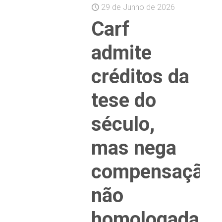
29 de Junho de 2026
Carf
admite
créditos da
tese do
século,
mas nega
compensação
não
homologada