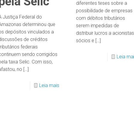
pela Selic
diferentes teses sobre a
possibilidade de empresas
A Justiça Federal do
com débitos tributários
Amazonas determinou que
serem impedidas de
os depósitos vinculados a
distribuir lucros a acionistas
discussões de créditos
sócios e
[…]
tributários federais
continuem sendo corrigidos
Leia ma
pela taxa Selic. Com isso,
afastou, no
[…]
Leia mais