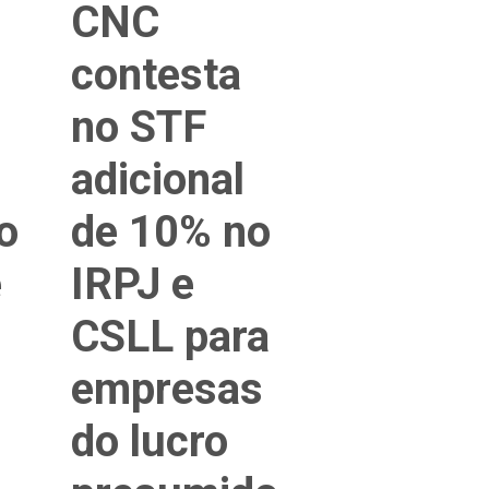
CNC
contesta
no STF
adicional
o
de 10% no
e
IRPJ e
CSLL para
empresas
do lucro
l