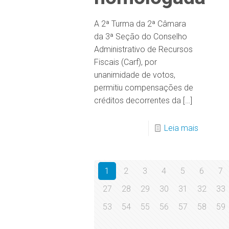
A 2ª Turma da 2ª Câmara
da 3ª Seção do Conselho
Administrativo de Recursos
Fiscais (Carf), por
unanimidade de votos,
permitiu compensações de
créditos decorrentes da
[…]
Leia mais
1
2
3
4
5
6
7
27
28
29
30
31
32
33
53
54
55
56
57
58
59