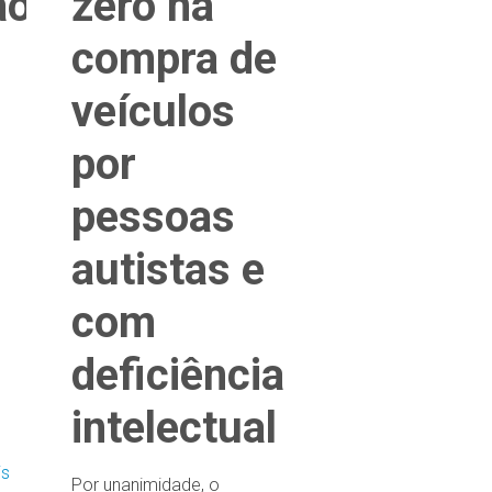
ão
zero na
compra de
veículos
por
pessoas
autistas e
com
deficiência
intelectual
is
Por unanimidade, o