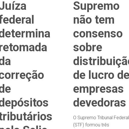
Juíza
Supremo
federal
não tem
determina
consenso
retomada
sobre
da
distribuiçã
correção
de lucro d
de
empresas
depósitos
devedoras
tributários
O Supremo Tribunal Federa
(STF) formou três