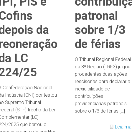
IPI, PIS e
contribuiç
Cofins
patronal
depois da
sobre 1/3
reoneração
de férias
da LC
O Tribunal Regional Federal
da 3ª Região (TRF3) julgou
224/25
procedentes duas ações
rescisórias para declarar a
A Confederação Nacional
inexigibilidade de
da Indústria (CNI) contestou
contribuições
no Supremo Tribunal
previdenciárias patronais
Federal (STF) trecho da Lei
sobre o 1/3 de férias
[…]
Complementar (LC)
224/2025 que barrou o
Leia ma
aproveitamento de créditos