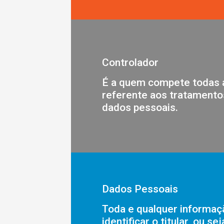
Controlador
É a quem compete todas 
referente aos tratamentos
dados pessoais.
Dados Pessoais
Toda e qualquer informaç
identificar o titular, ou se