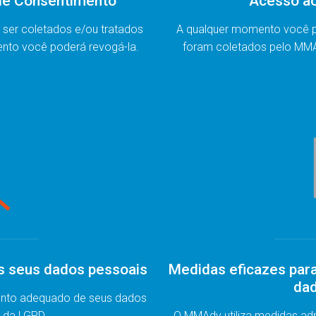
de Consentimento
Acesso ao
ser coletados e/ou tratados
A qualquer momento você p
nto você poderá revogá-la.
foram coletados pelo MM
s seus dados pessoais
Medidas eficazes par
dad
ento adequado de seus dados
 da LGPD.
O MMAdv utiliza medidas adm