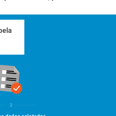
pela
2