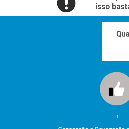
isso bast
Qua
1