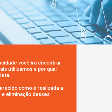
vacidade você irá encontrar
is utilizamos e por qual
leta.
recido como é realizada a
o e eliminação desses