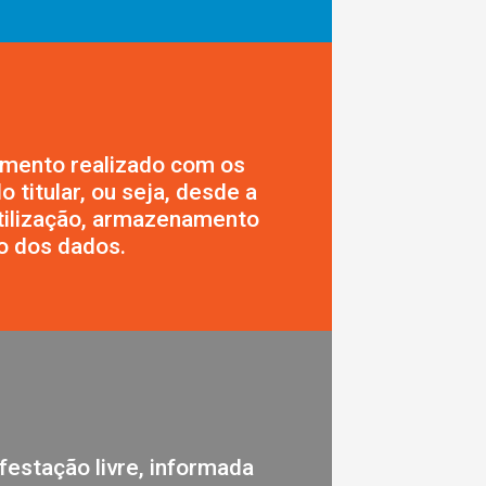
imento realizado com os
 titular, ou seja, desde a
utilização, armazenamento
ão dos dados.
festação livre, informada