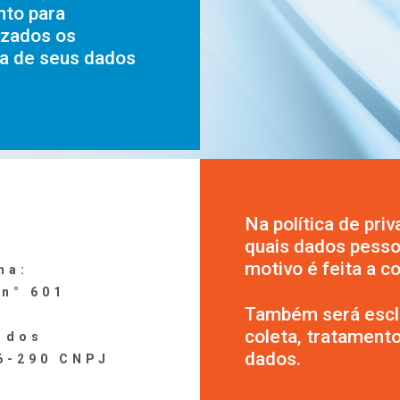
to para
izados os
a de seus dados
Na política de pri
quais dados pessoa
motivo é feita a co
na:
 n° 601
Também será escla
coleta, tratament
 dos
dados.
46-290
CNPJ