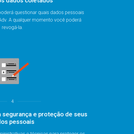
s dados coletados
oderá questionar quais dados pessoais
Adv. A qualquer momento você poderá
revogá-la.
4
a segurança e proteção de seus
os pessoais
inistrativas e técnicas para proteger os