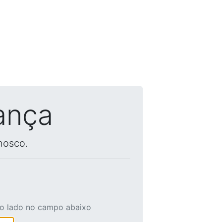
ança
nosco.
ao lado no campo abaixo