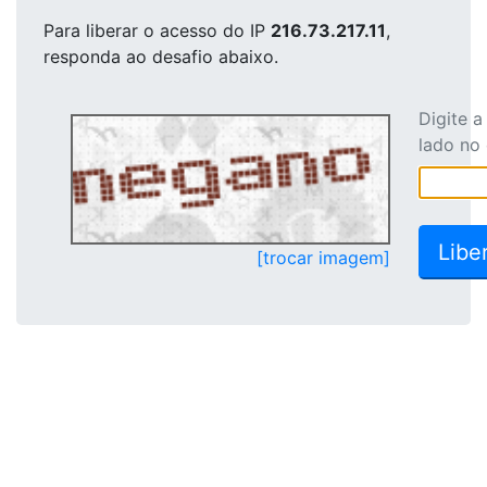
Para liberar o acesso
do IP
216.73.217.11
,
responda ao desafio abaixo.
Digite 
lado no
[trocar imagem]