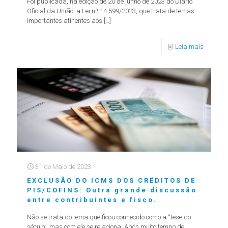
Foi publicada, na edição de 20 de junho de 2023 do Diário
Oficial da União, a Lei nº 14.599/2023, que trata de temas
importantes atinentes aos
[…]
Leia mais
31 de Maio de 2023
EXCLUSÃO DO ICMS DOS CRÉDITOS DE
PIS/COFINS: Outra grande discussão
entre contribuintes e fisco.
Não se trata do tema que ficou conhecido como a “tese do
século”, mas com ele se relaciona. Após muito tempo de