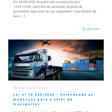
Em 24/08/2023, foi publicada a esperada Lei n.
14.651/2023, que trata da aplicação da pena de
perdimento, bem como do seu julgamento. O perdimento de
bens,
[…]
Leia mais
10 de Agosto de 2023
Lei nº 14.599/2023 – Entendendo as
mudanças para o setor de
transportes