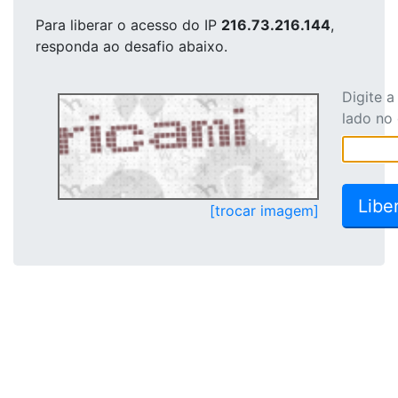
Para liberar o acesso
do IP
216.73.216.144
,
responda ao desafio abaixo.
Digite 
lado no
[trocar imagem]