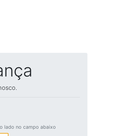
ança
nosco.
ao lado no campo abaixo