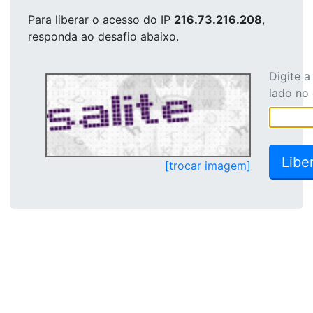
Para liberar o acesso
do IP
216.73.216.208
,
responda ao desafio abaixo.
Digite 
lado no
[trocar imagem]