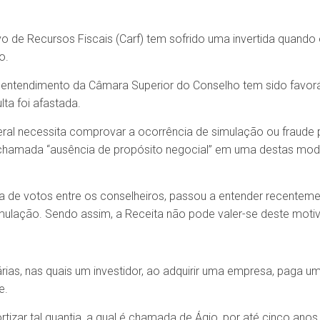
ivo de Recursos Fiscais (Carf) tem sofrido uma invertida quand
o.
 entendimento da Câmara Superior do Conselho tem sido favoráv
ta foi afastada.
eral necessita comprovar a ocorrência de simulação ou fraude 
a chamada “ausência de propósito negocial” em uma destas modal
a de votos entre os conselheiros, passou a entender recenteme
lação. Sendo assim, a Receita não pode valer-se deste motivo 
as, nas quais um investidor, ao adquirir uma empresa, paga uma
e.
ortizar tal quantia, a qual é chamada de Ágio, por até cinco anos