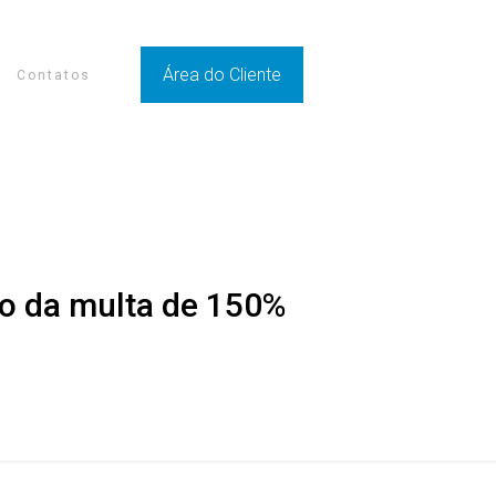
Área do Cliente
Contatos
to da multa de 150%