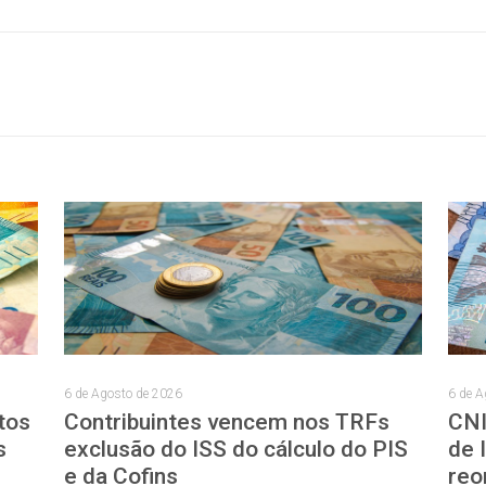
6 de Agosto de 2026
6 de A
tos
Contribuintes vencem nos TRFs
CNI
s
exclusão do ISS do cálculo do PIS
de 
e da Cofins
reo