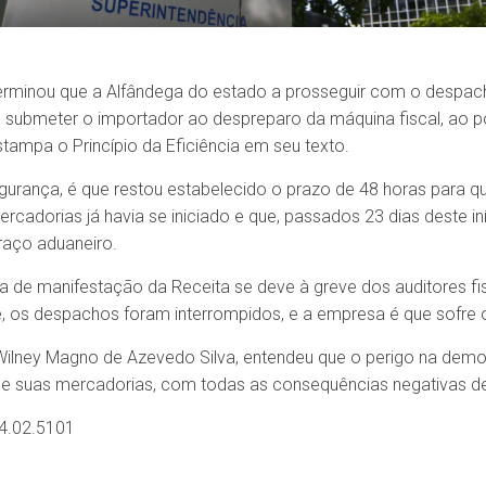
terminou que a Alfândega do estado a prosseguir com o despa
l submeter o importador ao despreparo da máquina fiscal, ao 
tampa o Princípio da Eficiência em seu texto.
urança, é que restou estabelecido o prazo de 48 horas para q
adorias já havia se iniciado e que, passados 23 dias deste iní
raço aduaneiro.
 de manifestação da Receita se deve à greve dos auditores fisc
e, os despachos foram interrompidos, e a empresa é que sofre o
 Wilney Magno de Azevedo Silva, entendeu que o perigo na dem
de suas mercadorias, com todas as consequências negativas de 
4.02.5101