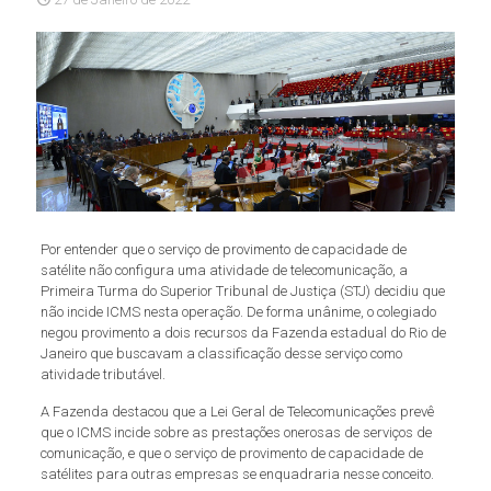
Por entender que o serviço de provimento de capacidade de
satélite não configura uma atividade de telecomunicação, a
Primeira Turma do Superior Tribunal de Justiça (STJ) decidiu que
não incide ICMS nesta operação. De forma unânime, o colegiado
negou provimento a dois recursos da Fazenda estadual do Rio de
Janeiro que buscavam a classificação desse serviço como
atividade tributável.
A Fazenda destacou que a Lei Geral de Telecomunicações prevê
que o ICMS incide sobre as prestações onerosas de serviços de
comunicação, e que o serviço de provimento de capacidade de
satélites para outras empresas se enquadraria nesse conceito.