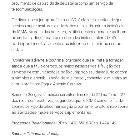
provimento de capacidade de satélite como um serviço de
telecomunicações.
Ele disse que a jurisprudência do STJ é clara no sentido de que
serviços suplementares e atividades meio não sofrem incidência
do ICMS. No caso dos satélites, explicou, estes apenas espelham
as ondas radioelétricas que sobre eles incidem além de não
participarem do tratamento das informações emitidas nestas
ondas.
“Conforme adverte a doutrina, o terceiro que se limita a fornecer,
ainda que a título oneroso, os meios necessários à fruição dos
serviços de comunicação já terão cumprido seu dever jurídico com
a simples disponibilização de tais meios”, comentou o ministro ao
citar o professor Roque Antonio Carraza.
Benedito Gonçalves mencionou entendimento do STJ no Tema 427
dos recursos repetitivos, segundo o qual o ICMS somente incide
sobre o serviço de telecomunicação propriamente dito, e não sobre
as atividades-meio e serviços suplementares.
Processos Relacionados:
REsp 1.473.550 e REsp 1.474.142.
Superior Tribunal de Justiça