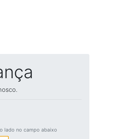
ança
nosco.
ao lado no campo abaixo