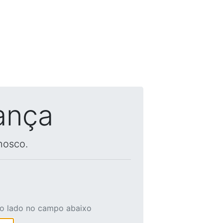
ança
nosco.
ao lado no campo abaixo