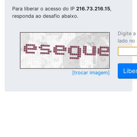
Para liberar o acesso
do IP
216.73.216.15
,
responda ao desafio abaixo.
Digite 
lado no
[trocar imagem]