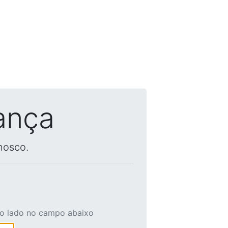
ança
nosco.
ao lado no campo abaixo