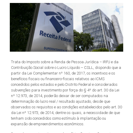
Trata do Imposto sobre a Renda de Pessoa Jurídica – IRPJ e da
Contribuição Social sobre o Lucro Líquido – CSLL, dispondo que a
partir da Lei Complementar nº 160, de 2017, os incentivos e os
benefícios fiscais ou financeiro-fiscais relativos ao ICMS
concedidos pelos estados e pelo Distrito Federal e considerados
subvenções para investimento por força do § 4º do art. 30 da Lei
nº 12.973, de 2014, poderão deixar de ser computados na
determinação do lucro real / resultado ajustado, desde que
observados os requisitos e as condições estabelecidos pelo art. 30
da Lei nº 12.973, de 2014, dentre os quais, a necessidade de que
tenham sido concedidos como estímulo à implantação ou
expansão de empreendimentos econômicos.