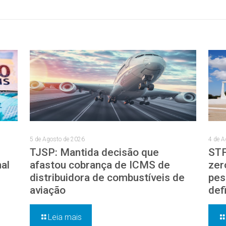
5 de Agosto de 2026
4 de A
TJSP: Mantida decisão que
STF
nal
afastou cobrança de ICMS de
zer
distribuidora de combustíveis de
pes
aviação
def
Leia mais