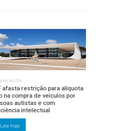
gosto de 2026
 afasta restrição para alíquota
o na compra de veículos por
soas autistas e com
iciência intelectual
Leia mais