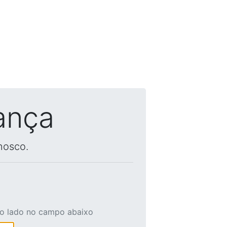
ança
nosco.
ao lado no campo abaixo