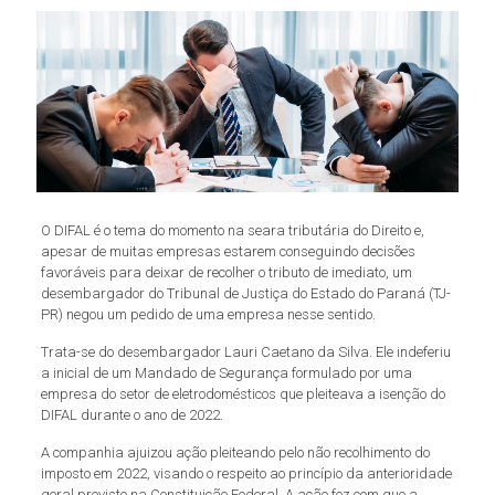
O DIFAL é o tema do momento na seara tributária do Direito e,
apesar de muitas empresas estarem conseguindo decisões
favoráveis para deixar de recolher o tributo de imediato, um
desembargador do Tribunal de Justiça do Estado do Paraná (TJ-
PR) negou um pedido de uma empresa nesse sentido.
Trata-se do desembargador Lauri Caetano da Silva. Ele indeferiu
a inicial de um Mandado de Segurança formulado por uma
empresa do setor de eletrodomésticos que pleiteava a isenção do
DIFAL durante o ano de 2022.
A companhia ajuizou ação pleiteando pelo não recolhimento do
imposto em 2022, visando o respeito ao princípio da anterioridade
geral previsto na Constituição Federal. A ação fez com que a