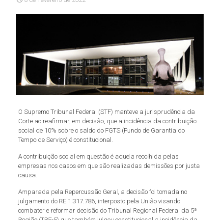
O Supremo Tribunal Federal (STF) manteve a jurisprudência da
Corte ao reafirmar, em decisão, que a incidência da contribuição
social de 10% sobre o saldo do FGTS (Fundo de Garantia do
Tempo de Serviço) é constitucional.
A contribuição social em questão é aquela recolhida pelas
empresas nos casos em que são realizadas demissões por justa
causa.
Amparada pela Repercussão Geral, a decisão foi tomada no
julgamento do RE 1.317.786, interposto pela União visando
combater e reformar decisão do Tribunal Regional Federal da 5ª
Região (TRF-5) que também julgou constitucional a incidência da