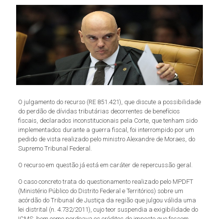
O julgamento do recurso (RE 851.421), que discute a possibilidade
do perdão de dívidas tributárias decorrentes de benefícios
fiscais, declarados inconstitucionais pela Corte, que tenham sido
implementados durante a guerra fiscal, foi interrompido por um
pedido de vista realizado pelo ministro Alexandre de Moraes, do
Supremo Tribunal Federal.
O recurso em questão já está em caráter de repercussão geral.
O caso concreto trata do questionamento realizado pelo MPDFT
(Ministério Público do Distrito Federal e Territórios) sobre um
acórdão do Tribunal de Justiça da região que julgou válida uma
lei distrital (n. 4.732/2011), cujo teor suspendia a exigibilidade do
ICMS, bem como perdoava os créditos do imposto que fossem