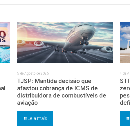
5 de Agosto de 2026
4 de A
TJSP: Mantida decisão que
STF
nal
afastou cobrança de ICMS de
zer
distribuidora de combustíveis de
pes
aviação
def
Leia mais