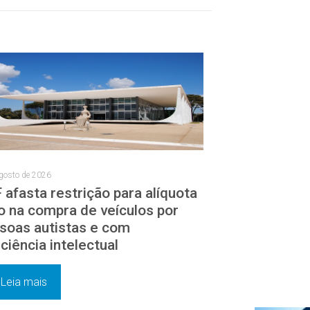
gosto de 2026
 afasta restrição para alíquota
o na compra de veículos por
soas autistas e com
iciência intelectual
Leia mais