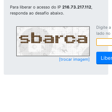
Para liberar o acesso
do IP
216.73.217.112
,
responda ao desafio abaixo.
Digite 
lado no
[trocar imagem]