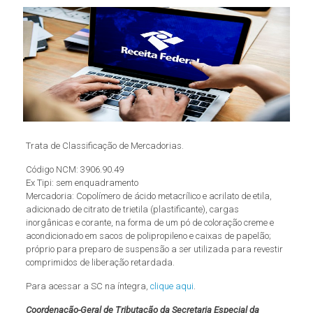
Trata de Classificação de Mercadorias.
Código NCM: 3906.90.49
Ex Tipi: sem enquadramento
Mercadoria: Copolímero de ácido metacrílico e acrilato de etila,
adicionado de citrato de trietila (plastificante), cargas
inorgânicas e corante, na forma de um pó de coloração creme e
acondicionado em sacos de polipropileno e caixas de papelão;
próprio para preparo de suspensão a ser utilizada para revestir
comprimidos de liberação retardada.
Para acessar a SC na íntegra,
clique aqui
.
Coordenação-Geral de Tributação da Secretaria Especial da