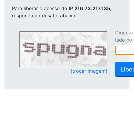
Para liberar o acesso
do IP
216.73.217.135
,
responda ao desafio abaixo.
Digite 
lado no
[trocar imagem]