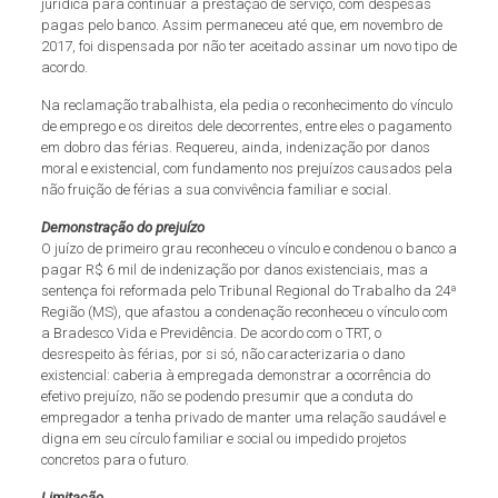
jurídica para continuar a prestação de serviço, com despesas
pagas pelo banco. Assim permaneceu até que, em novembro de
2017, foi dispensada por não ter aceitado assinar um novo tipo de
acordo.
Na reclamação trabalhista, ela pedia o reconhecimento do vínculo
de emprego e os direitos dele decorrentes, entre eles o pagamento
em dobro das férias. Requereu, ainda, indenização por danos
moral e existencial, com fundamento nos prejuízos causados pela
não fruição de férias a sua convivência familiar e social.
Demonstração do prejuízo
O juízo de primeiro grau reconheceu o vínculo e condenou o banco a
pagar R$ 6 mil de indenização por danos existenciais, mas a
sentença foi reformada pelo Tribunal Regional do Trabalho da 24ª
Região (MS), que afastou a condenação reconheceu o vínculo com
a Bradesco Vida e Previdência. De acordo com o TRT, o
desrespeito às férias, por si só, não caracterizaria o dano
existencial: caberia à empregada demonstrar a ocorrência do
efetivo prejuízo, não se podendo presumir que a conduta do
empregador a tenha privado de manter uma relação saudável e
digna em seu círculo familiar e social ou impedido projetos
concretos para o futuro.
Limitação