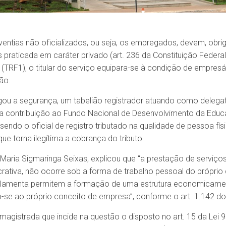
entias não oficializados, ou seja, os empregados, devem, obriga
 praticada em caráter privado (art. 236 da Constituição Federal
(TRF1), o titular do serviço equipara-se à condição de empresár
ão.
 a segurança, um tabelião registrador atuando como delegatári
da contribuição ao Fundo Nacional de Desenvolvimento da Edu
endo o oficial de registro tributado na qualidade de pessoa físi
ue torna ilegítima a cobrança do tributo.
Maria Sigmaringa Seixas, explicou que “a prestação de serviços 
ucrativa, não ocorre sob a forma de trabalho pessoal do próprio 
gulamenta permitem a formação de uma estrutura economicame
o-se ao próprio conceito de empresa”, conforme o art. 1.142 do
 magistrada que incide na questão o disposto no art. 15 da Lei