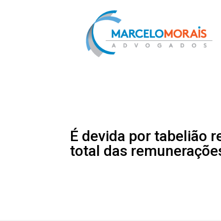
É devida por tabelião r
total das remuneraçõe