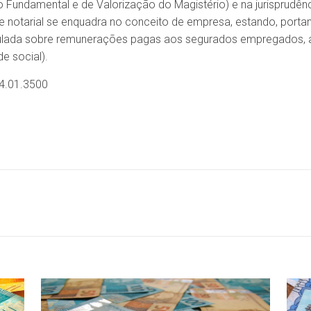
undamental e de Valorização do Magistério) e na jurisprudênci
de notarial se enquadra no conceito de empresa, estando, portan
culada sobre remunerações pagas aos segurados empregados, assi
e social).
4.01.3500