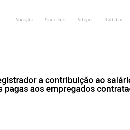
Atuação
Escritório
Artigos
Notícias
egistrador a contribuição ao salá
s pagas aos empregados contrat