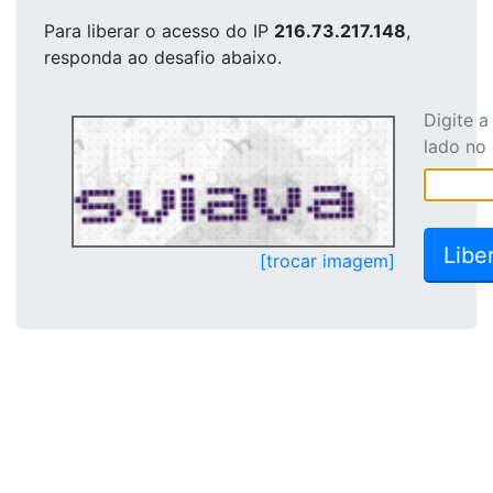
Para liberar o acesso
do IP
216.73.217.148
,
responda ao desafio abaixo.
Digite 
lado no
[trocar imagem]