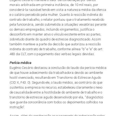
morais arbitrada em primeira instância, de 10 mil reais, por
considerá-la razoável tendo em vista a natureza média da ofensa
e o salário percebido pela mulher. Quanto à rescisão indireta do
contrato de trabalho, o relator pontuou que o tratamento recebido
pela funcionária, sendo submetida a situações vexatórias perante
os demais empregados, incluindo xingamentos, justifica o
desconforto em manter ativo o vínculo existente entre as partes,
sobretudo diante do quadro de estresse diagnosticado. Assim
também manteve a parte da decisão que autorizou a rescisão
indireta do contrato de trabalho, conforme alínea “b” e “e” do art.
483 da CLT, com o pagamento das verbas legais devidas.
Perícia médica
Eugênio Cesário destacou a conclusão do laudo da perícia médica
de que houve adoecimento da trabalhadora devido ao ambiente
hostil vivenciado, resultando em Transtorno do Estresse Agudo
(CID X, F43. 0). Segundo ele, o laudo médico, ao contrário do que
sustentou a empresa no recurso, estabeleceu claramente o nexo
de causalidade entre a hostilidade do ambiente de trabalho e o
transtorno de estresse agudo desenvolvido por ela, “diagnóstico
que guarda consonância com todos os depoimentos colhidos na
instrução”.
Assim, além da condenação ao pagamento de indenização pelos