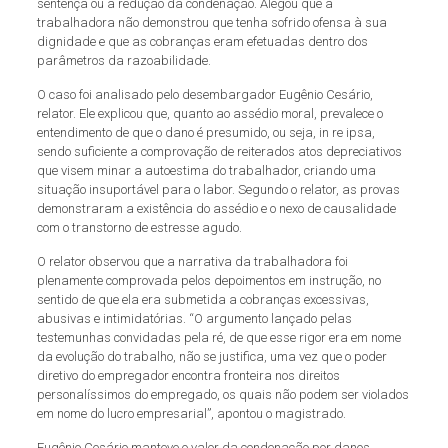
sentença ou a redução da condenação. Alegou que a
trabalhadora não demonstrou que tenha sofrido ofensa à sua
dignidade e que as cobranças eram efetuadas dentro dos
parâmetros da razoabilidade.
O caso foi analisado pelo desembargador Eugênio Cesário,
relator. Ele explicou que, quanto ao assédio moral, prevalece o
entendimento de que o dano é presumido, ou seja, in re ipsa,
sendo suficiente a comprovação de reiterados atos depreciativos
que visem minar a autoestima do trabalhador, criando uma
situação insuportável para o labor. Segundo o relator, as provas
demonstraram a existência do assédio e o nexo de causalidade
com o transtorno de estresse agudo.
O relator observou que a narrativa da trabalhadora foi
plenamente comprovada pelos depoimentos em instrução, no
sentido de que ela era submetida a cobranças excessivas,
abusivas e intimidatórias. “O argumento lançado pelas
testemunhas convidadas pela ré, de que esse rigor era em nome
da evolução do trabalho, não se justifica, uma vez que o poder
diretivo do empregador encontra fronteira nos direitos
personalíssimos do empregado, os quais não podem ser violados
em nome do lucro empresarial”, apontou o magistrado.
Eugênio Cesário manteve o valor da condenação por danos