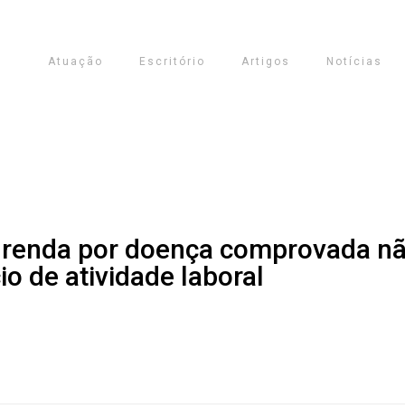
Atuação
Escritório
Artigos
Notícias
 renda por doença comprovada não
o de atividade laboral