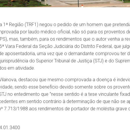
 da 1ª Região (TRF1) negou o pedido de um homem que pretendi
mprovada por laudo médico oficial, não só para os proventos 
GPS), mas, também, para os rendimentos que o autor venha a re
ª Vara Federal da Seção Judiciária do Distrito Federal, que ju
 de aposentadoria, uma vez que o demandante comprovou ter do
urisprudência do Superior Tribunal de Justiça (STJ) e do Supre
dos em atividade.
 Vilanova, destacou que mesmo comprovada a doença é indevida
tividade, sendo esse benefício devido somente sobre os proven
 STJ no entedimento que “nesse sentido é a tese vinculante fixa
cedentes em sentido contrário à determinação de que não se a
i nº 7.713/1988 aos rendimentos de portador de moléstia grave 
4.01.3400