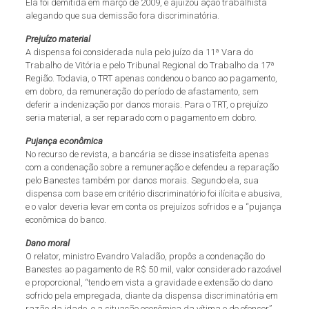
Ela foi demitida em março de 2009, e ajuizou ação trabalhista
alegando que sua demissão fora discriminatória.
Prejuízo material
A dispensa foi considerada nula pelo juízo da 11ª Vara do
Trabalho de Vitória e pelo Tribunal Regional do Trabalho da 17ª
Região. Todavia, o TRT apenas condenou o banco ao pagamento,
em dobro, da remuneração do período de afastamento, sem
deferir a indenização por danos morais. Para o TRT, o prejuízo
seria material, a ser reparado com o pagamento em dobro.
Pujança econômica
No recurso de revista, a bancária se disse insatisfeita apenas
com a condenação sobre a remuneração e defendeu a reparação
pelo Banestes também por danos morais. Segundo ela, sua
dispensa com base em critério discriminatório foi ilícita e abusiva,
e o valor deveria levar em conta os prejuízos sofridos e a “pujança
econômica do banco.
Dano moral
O relator, ministro Evandro Valadão, propôs a condenação do
Banestes ao pagamento de R$ 50 mil, valor considerado razoável
e proporcional, “tendo em vista a gravidade e extensão do dano
sofrido pela empregada, diante da dispensa discriminatória em
razão da idade, e a situação econômica da vítima e do ofensor”.