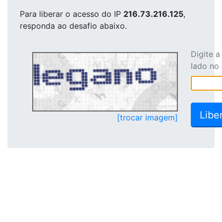
Para liberar o acesso
do IP
216.73.216.125
,
responda ao desafio abaixo.
Digite 
lado no
[trocar imagem]