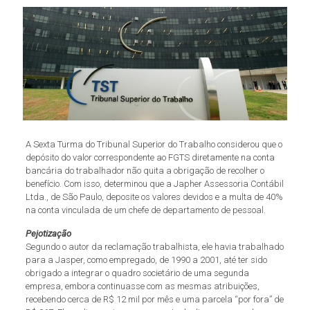
A Sexta Turma do Tribunal Superior do Trabalho considerou que o
depósito do valor correspondente ao FGTS diretamente na conta
bancária do trabalhador não quita a obrigação de recolher o
benefício. Com isso, determinou que a Japher Assessoria Contábil
Ltda., de São Paulo, deposite os valores devidos e a multa de 40%
na conta vinculada de um chefe de departamento de pessoal.
Pejotização
Segundo o autor da reclamação trabalhista, ele havia trabalhado
para a Jasper, como empregado, de 1990 a 2001, até ter sido
obrigado a integrar o quadro societário de uma segunda
empresa, embora continuasse com as mesmas atribuições,
recebendo cerca de R$ 12 mil por mês e uma parcela “por fora” de