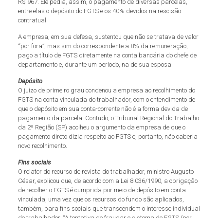
R$ 967. Ele pedia, assim, o pagamento de diversas parcelas,
entre elas o depósito do FGTS e os 40% devidos na rescisão
contratual.
A empresa, em sua defesa, sustentou que não se tratava de valor
“por fora”, mas sim do correspondente a 8% da remuneração,
pago a título de FGTS diretamente na conta bancária do chefe de
departamento e, durante um período, na de sua esposa.
Depósito
O juízo de primeiro grau condenou a empresa ao recolhimento do
FGTS na conta vinculada do trabalhador, com o entendimento de
que o depósito em sua conta-corrente não é a forma devida de
pagamento da parcela. Contudo, o Tribunal Regional do Trabalho
da 2ª Região (SP) acolheu o argumento da empresa de que o
pagamento direto dizia respeito ao FGTS e, portanto, não caberia
novo recolhimento.
Fins sociais
O relator do recurso de revista do trabalhador, ministro Augusto
César, explicou que, de acordo com a Lei 8.036/1990, a obrigação
de recolher o FGTS é cumprida por meio de depósito em conta
vinculada, uma vez que os recursos do fundo são aplicados,
também, para fins sociais que transcendem o interesse individual
do trabalhador. “A tentativa de fraudar o sistema do FGTS (por