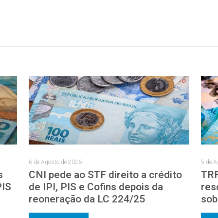
6 de Agosto de 2026
5 de A
s
CNI pede ao STF direito a crédito
TRF
PIS
de IPI, PIS e Cofins depois da
res
reoneração da LC 224/25
sob