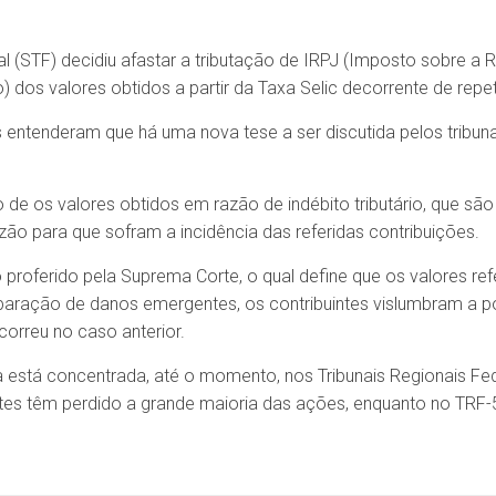
 (STF) decidiu afastar a tributação de IRPJ (Imposto sobre a 
) dos valores obtidos a partir da Taxa Selic decorrente de repeti
 entenderam que há uma nova tese a ser discutida pelos tribunais
 de os valores obtidos em razão de indébito tributário, que são 
zão para que sofram a incidência das referidas contribuições.
 proferido pela Suprema Corte, o qual define que os valores re
eparação de danos emergentes, os contribuintes vislumbram a po
orreu no caso anterior.
a está concentrada, até o momento, nos Tribunais Regionais Fed
ntes têm perdido a grande maioria das ações, enquanto no TRF-5