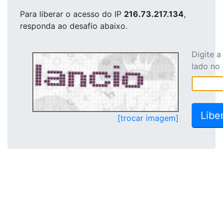
Para liberar o acesso
do IP
216.73.217.134
,
responda ao desafio abaixo.
Digite 
lado no
[trocar imagem]