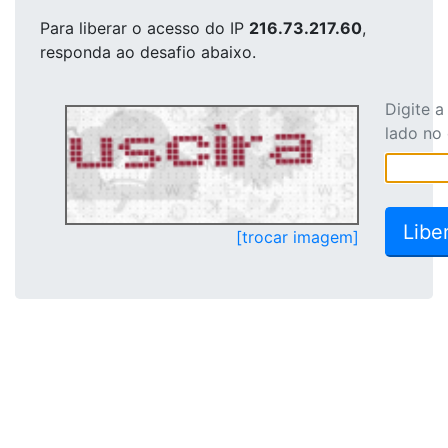
Para liberar o acesso
do IP
216.73.217.60
,
responda ao desafio abaixo.
Digite 
lado no
[trocar imagem]