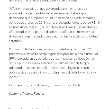
anual estimada pelos estados em R$ 26,6 bilhões.
Toffoli lembrou, ainda, que governadores e membros das
procuradorias, em audiência, apresentaram tabela que
demonstra que o impacto anual da decisão da Corte, tomando
como base preços de 2019, varia, a depender do estado, de R$ 19
milhões (Roraima) a R$ 3,59 bilhões (São Paulo). “Os montantes
são elevados, e as perdas de arrecadação ocorrem em tempos
difíceis e atingem estados cujas economias já estão combalidas”,
enfatizou.
O ministro destacou que, ao produzir efeitos a partir de 2024,
primeiro exercício financeiro regido pelo próximo plano plurianual
(PPA) de cada unidade federada, os impactos da decisão nas
contas públicas serão amenizados num espaço de tempo
adequado. Ficaram ressalvadas da modulação, no entanto, as
ações ajuizadas até o início do julgamento do mérito do recurso
(5/2/2021).
Ficou vencido, na modulação, o ministro Edson Fachin.
Supremo Tribunal Federal