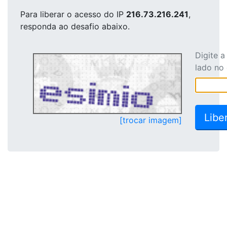
Para liberar o acesso
do IP
216.73.216.241
,
responda ao desafio abaixo.
Digite 
lado no
[trocar imagem]