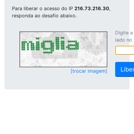
Para liberar o acesso
do IP
216.73.216.30
,
responda ao desafio abaixo.
Digite 
lado no
[trocar imagem]