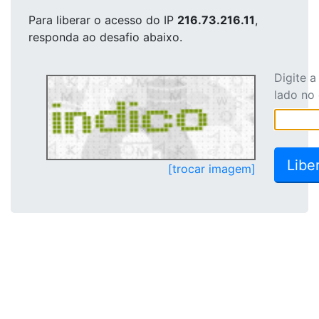
Para liberar o acesso
do IP
216.73.216.11
,
responda ao desafio abaixo.
Digite 
lado no
[trocar imagem]