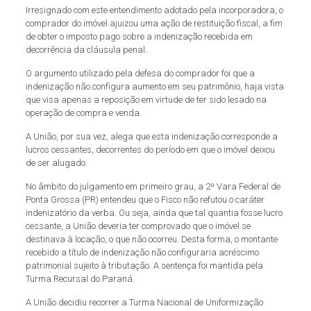
Irresignado com este entendimento adotado pela incorporadora, o
comprador do imóvel ajuizou uma ação de restituição fiscal, a fim
de obter o imposto pago sobre a indenização recebida em
decorrência da cláusula penal.
O argumento utilizado pela defesa do comprador foi que a
indenização não configura aumento em seu patrimônio, haja vista
que visa apenas a reposição em virtude de ter sido lesado na
operação de compra e venda.
A União, por sua vez, alega que esta indenização corresponde a
lucros cessantes, decorrentes do período em que o imóvel deixou
de ser alugado.
No âmbito do julgamento em primeiro grau, a 2ª Vara Federal de
Ponta Grossa (PR) entendeu que o Fisco não refutou o caráter
indenizatório da verba. Ou seja, ainda que tal quantia fosse lucro
cessante, a União deveria ter comprovado que o imóvel se
destinava à locação, o que não ocorreu. Desta forma, o montante
recebido a título de indenização não configuraria acréscimo
patrimonial sujeito à tributação. A sentença foi mantida pela
Turma Recursal do Paraná.
A União decidiu recorrer a Turma Nacional de Uniformização