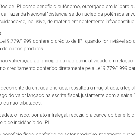
ditos de IPI como benefício autônomo, outorgado em lei para a
da Fazenda Nacional “distancia-se do núcleo da polêmica env
 cuidando-se, inclusive, de matéria eminentemente infraconstituci
s
 Lei 9.779/1999 confere o crédito de IPI quando for inviável a
a de outros produtos.
a não vulneração ao princípio da não cumulatividade em relação 
 o creditamento conferido diretamente pela Lei 9.779/1999 par
 decorrente da entrada onerada, ressaltou a magistrada, a legis
ego do valor lançado na escrita fiscal, justamente com a saída 
o ou não tributados.
des, o fisco, por ato infralegal, reduziu o alcance do benefíci
la de incidência do IPI.
al, o benefício fiscal conferido ao setor produtivo, mormente quan