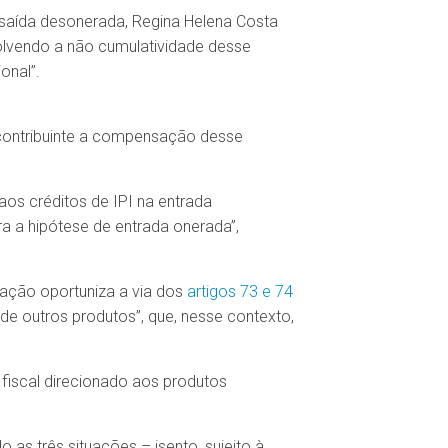
 saída desonerada, Regina Helena Costa
olvendo a não cumulatividade desse
onal”.
o contribuinte a compensação desse
aos créditos de IPI na entrada
a a hipótese de entrada onerada”,
lação oportuniza a via dos
artigos 73 e 74
“de outros produtos”, que, nesse contexto,
o fiscal direcionado aos produtos
do as três situações – isento, sujeito à