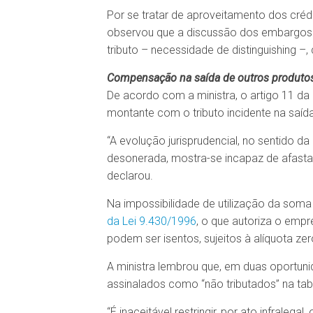
Por se tratar de aproveitamento dos cré
observou que a discussão dos embargos 
tributo – necessidade de distinguishing –,
Compensação na saída de outros produto
De acordo com a ministra, o artigo 11 da
montante com o tributo incidente na saíd
“A evolução jurisprudencial, no sentido d
desonerada, mostra-se incapaz de afastar
declarou.
Na impossibilidade de utilização da soma
da Lei 9.430/1996
, o que autoriza o empr
podem ser isentos, sujeitos à alíquota zer
A ministra lembrou que, em duas oportunida
assinalados como “não tributados” na tabe
“É inaceitável restringir, por ato infraleg