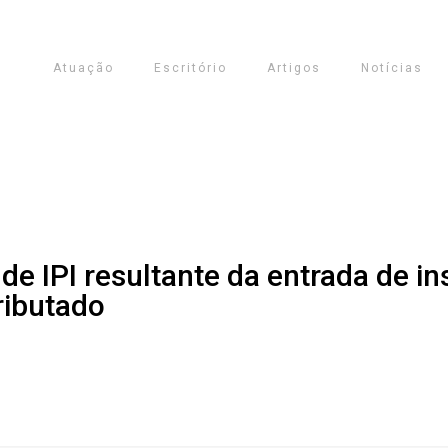
Atuação
Escritório
Artigos
Notícias
 de IPI resultante da entrada de i
ributado