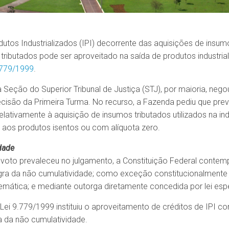
utos Industrializados (IPI) decorrente das aquisições de insum
tributados pode ser aproveitado na saída de produtos industria
9.779/1999
.
Seção do Superior Tribunal de Justiça (STJ), por maioria, neg
cisão da Primeira Turma. No recurso, a Fazenda pediu que pr
lativamente à aquisição de insumos tributados utilizados na ind
 aos produtos isentos ou com alíquota zero.
dade
o voto prevaleceu no julgamento, a Constituição Federal contem
egra da não cumulatividade; como exceção constitucionalmente j
emática; e mediante outorga diretamente concedida por lei espe
Lei 9.779/1999 instituiu o aproveitamento de créditos de IPI c
a da não cumulatividade.