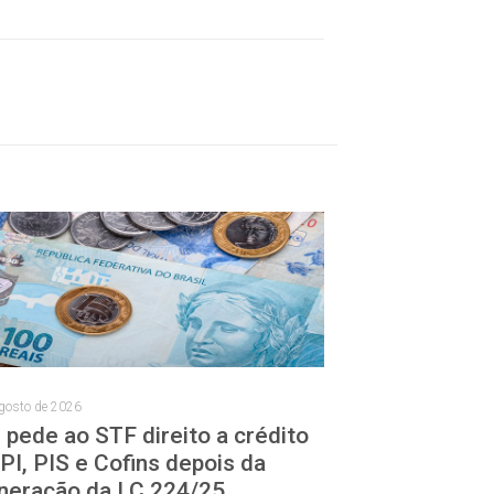
gosto de 2026
 pede ao STF direito a crédito
IPI, PIS e Cofins depois da
neração da LC 224/25