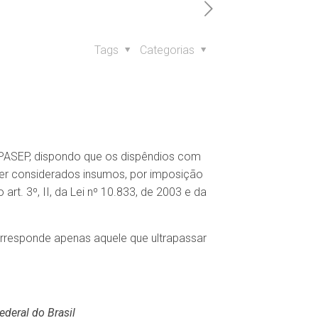
Tags
Categorias
S/PASEP, dispondo que os dispêndios com
er considerados insumos, por imposição
rt. 3º, II, da Lei nº 10.833, de 2003 e da
corresponde apenas aquele que ultrapassar
ederal do Brasil