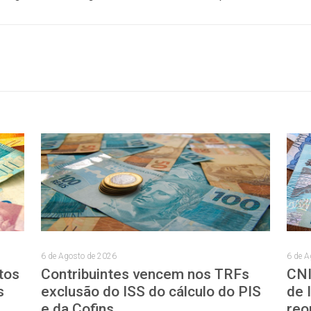
6 de Agosto de 2026
6 de A
tos
Contribuintes vencem nos TRFs
CNI
s
exclusão do ISS do cálculo do PIS
de 
e da Cofins
reo