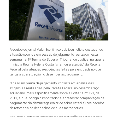
A equipe do jornal Valor Econômico publicou notícia destacando
situação ocorrida em sessão de julgamento realizado nesta
semana na 1ª Turma do Superior Tribunal de Justiça, na qual a
ministra Regina Helena Costa “chamou a atenção” da Receita
Federal pela atuação e exigências feitas pela entidade no que
tange a sua atuação no desembaraço aduaneiro.
O caso em pauta de julgamento, consiste em análise das
exigências realizadas pela Receita Federal no desembaraço
aduaneiro, mais especificamente sobre a Portaria nº 121, de
2011, a qual obriga o importador a apresentar comprovação de
pagamento da demurrage (valor de sobre-estadia) nos pedidos
de retomada do despachos de suas mercadorias.
Segundo a ministra, essa constante a criação de normais pela